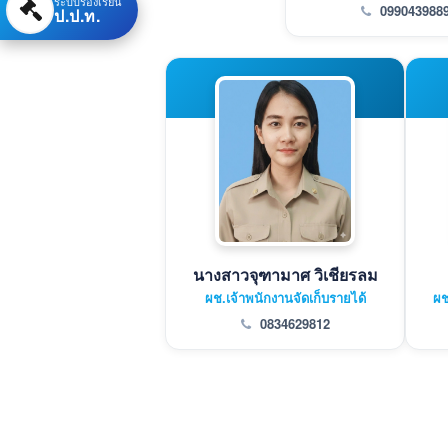
ระบบร้องเรียน
099043988
ป.ป.ท.
นางสาวจุฑามาศ วิเชียรลม
ผช.เจ้าพนักงานจัดเก็บรายได้
ผช
0834629812