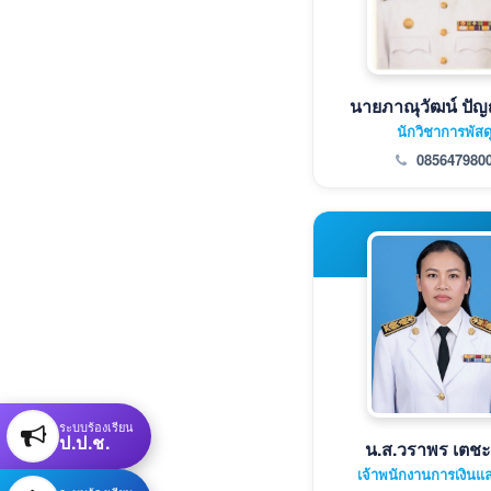
นายภาณุวัฒน์ ปั
นักวิชาการพัสด
085647980
ระบบร้องเรียน
ป.ป.ช.
น.ส.วราพร เตชะ
เจ้าพนักงานการเงินแล