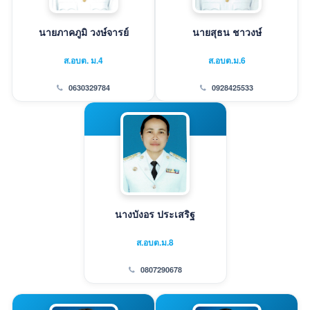
นายภาคภูมิ วงษ์จารย์
นายสุธน ชาวงษ์
ส.อบต. ม.4
ส.อบต.ม.6
0630329784
0928425533
นางบังอร ประเสริฐ
ส.อบต.ม.8
0807290678