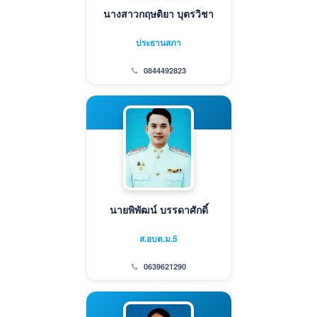
นางสาวกฤษติยา บุตรวิชา
ประธานสภา
0844492823
นายพิพัฒน์ บรรดาศักดิ์
ส.อบต.ม.5
0639621290