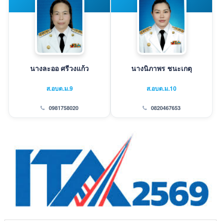
นางละออ ศรีวงแก้ว
นางนิภาพร ชนะเกตุ
ส.อบต.ม.9
ส.อบต.ม.10
0981758020
0820467653