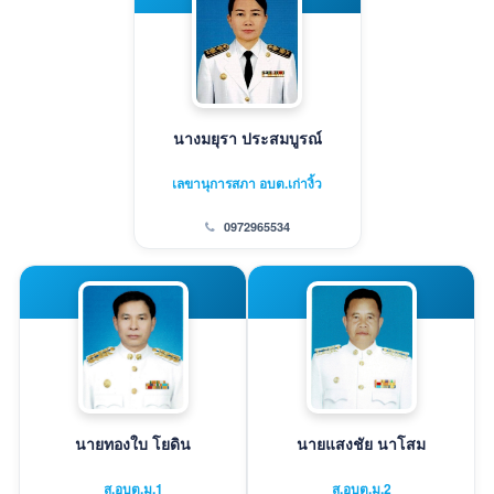
นางมยุรา ประสมบูรณ์
เลขานุการสภา อบต.เก่างิ้ว
0972965534
นายทองใบ โยดิน
นายแสงชัย นาโสม
ส.อบต.ม.1
ส.อบต.ม.2