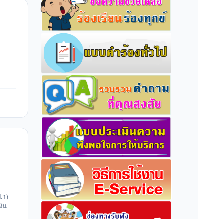
.1)
งิน