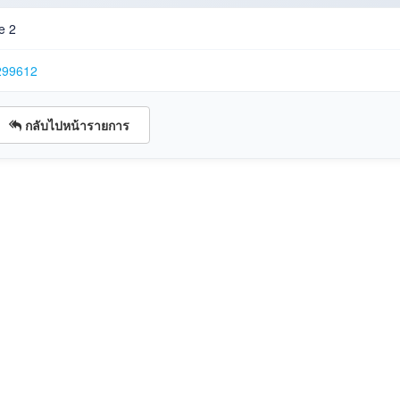
e 2
299612
กลับไปหน้ารายการ