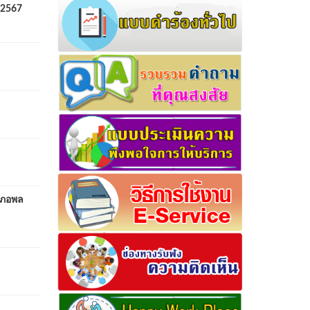
.2567
เภอพล