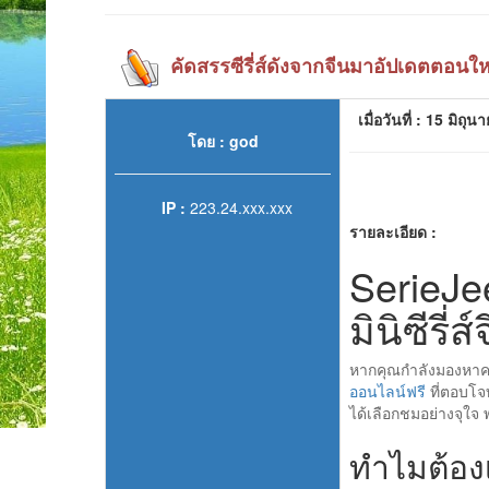
คัดสรรซีรี่ส์ดังจากจีนมาอัปเดตตอนให
เมื่อวันที่ : 15 มิถ
โดย : god
IP :
223.24.xxx.xxx
รายละเอียด :
SerieJe
มินิซีรี่
หากคุณกำลังมองหาคว
ออนไลน์ฟรี
ที่ตอบโจ
ได้เลือกชมอย่างจุใจ
ทำไมต้องเล