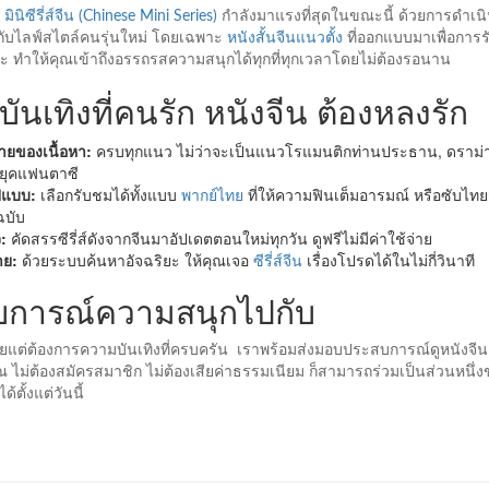
ง
มินิซีรี่ส์จีน (Chinese Mini Series)
กำลังมาแรงที่สุดในขณะนี้ ด้วยการดำเนินเ
กับไลฟ์สไตล์คนรุ่นใหม่ โดยเฉพาะ
หนังสั้นจีนแนวตั้ง
ที่ออกแบบมาเพื่อการ
ทำให้คุณเข้าถึงอรรถรสความสนุกได้ทุกที่ทุกเวลาโดยไม่ต้องรอนาน
ันเทิงที่คนรัก หนังจีน ต้องหลงรัก
ยของเนื้อหา:
ครบทุกแนว ไม่ว่าจะเป็นแนวโรแมนติกท่านประธาน, ดราม่า
นยุคแฟนตาซี
ปแบบ:
เลือกรับชมได้ทั้งแบบ
พากย์ไทย
ที่ให้ความฟินเต็มอารมณ์ หรือซับไท
ฉบับ
:
คัดสรรซีรี่ส์ดังจากจีนมาอัปเดตตอนใหม่ทุกวัน ดูฟรีไม่มีค่าใช้จ่าย
าย:
ด้วยระบบค้นหาอัจฉริยะ ให้คุณเจอ
ซีรี่ส์จีน
เรื่องโปรดได้ในไม่กี่วินาที
บการณ์ความสนุกไปกับ
อยแต่ต้องการความบันเทิงที่ครบครัน เราพร้อมส่งมอบประสบการณ์ดูหนังจีน
้คุณ ไม่ต้องสมัครสมาชิก ไม่ต้องเสียค่าธรรมเนียม ก็สามารถร่วมเป็นส่วนหนึ่
ได้ตั้งแต่วันนี้