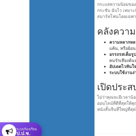
กระแสความนิยมขอ
กระชับ ฉับไว เหมาะ
สมาร์ทโฟนโดยเฉพาะ 
คลังความบ
ความหลากหลา
แค้น, หรือย้อ
อรรถรสเต็มรู
คนรักเสียงต้น
อัปเดตไวทันใจ
ระบบใช้งานง่
เปิดประส
ไม่ว่าคุณจะมีเวลาน้
ออนไลน์ที่ดีที่สุดให
หนังสั้นจีนที่ใหญ่ที่สุด
ระบบร้องเรียน
ป.ป.ช.