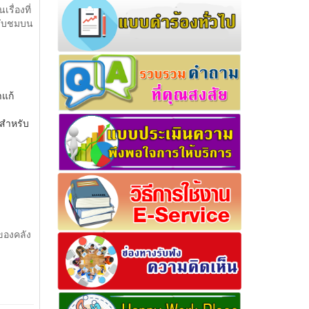
รื่องที่
รับชมบน
แก้
ยสำหรับ
งของคลัง