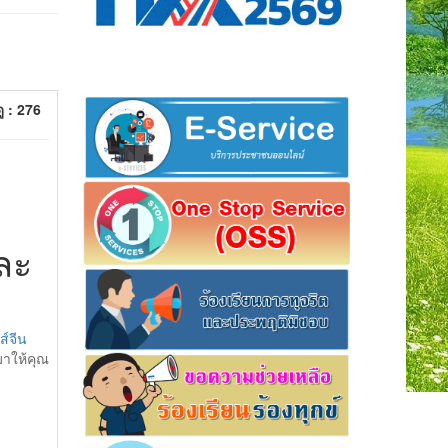
ู : 276
ละ
่ส์จีน
าให้คุณ