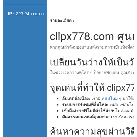
IP :
223.24.xxx.xxx
รายละเอียด :
clipx778.com ศูน
หากคุณกำลังมองหาแหล่งรวมความบันเทิงที่ครบ
เปลี่ยนวันว่างให้เป็น
ในช่วงเวลาว่างที่ใคร ๆ ก็อยากพักผ่อน คุณสา
จุดเด่นที่ทำให้ clipx
อัปเดตต่อเนื่อง:
เรามี
คลิปใหม่ ๆ
มาให้เล
ระบบการรับชมที่ลื่นไหล:
เพลิดเพลินไปก
เข้าถึงง่าย ฟรีไม่มีค่าใช้จ่าย:
ไม่ต้องสมัค
คัดสรรคอนเทนต์คุณภาพ:
เราเน้นการรวบ
ค้นหาความสุขผ่านวิดี