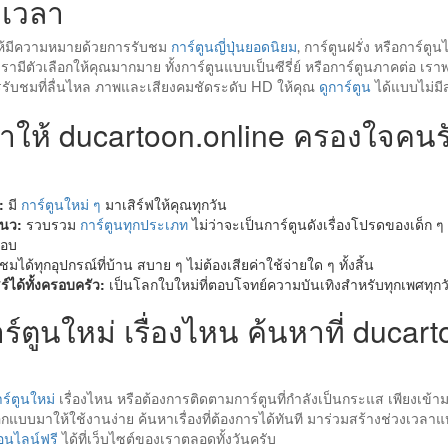
ุกเวลา
ให้มีความหมายด้วยการรับชม
การ์ตูนญี่ปุ่นยอดนิยม
, การ์ตูนฝรั่ง หรือการ์ตูน
รามีตัวเลือกให้คุณมากมาย ทั้งการ์ตูนแบบเป็นซีรี่ย์ หรือการ์ตูนภาคต่อ เรา
บชมที่ลื่นไหล ภาพและเสียงคมชัดระดับ HD ให้คุณ
ดูการ์ตูน
ได้แบบไม่มี
่ทำให้ ducartoon.online ครองใจคนร
:
มี
การ์ตูนใหม่ ๆ
มาเสิร์ฟให้คุณทุกวัน
นว:
รวบรวม
การ์ตูนทุกประเภท
ไม่ว่าจะเป็นการ์ตูนดังเรื่องโปรดของเด็ก ๆ
ชอบ
ชมได้ทุกอุปกรณ์ที่บ้าน สบาย ๆ ไม่ต้องเสียค่าใช้จ่ายใด ๆ ทั้งสิ้น
์ได้ทั้งครอบครัว:
เป็นโลกใบใหม่ที่ตอบโจทย์ความบันเทิงสำหรับทุกเพศทุกว
ร์ตูนใหม่ เรื่องไหน ค้นหาที่ ducar
ร์ตูนใหม่
เรื่องไหน หรือต้องการติดตามการ์ตูนที่กำลังเป็นกระแส เพียงเข้า
กแบบมาให้ใช้งานง่าย ค้นหาเรื่องที่ต้องการได้ทันที มาร่วมสร้างช่วงเวลา
ออนไลน์ฟรี
ได้ที่เว็บไซต์ของเราตลอดทั้งวันครับ