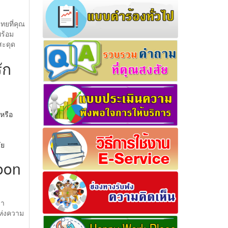
ไทยที่คุณ
พร้อม
สะดุด
ัก
 หรือ
ัย
toon
มา
แห่งความ