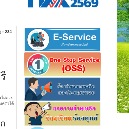
ู : 234
รี
ุณไม่ควร
บครัวได้
ุก