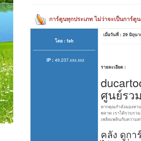
การ์ตูนทุกประเภท ไม่ว่าจะเป็นการ์ตูน
เมื่อวันที่ : 29 มิถ
โดย : fah
IP :
49.237.xxx.xxx
รายละเอียด :
ducarto
ศูนย์รวม
หากคุณกำลังมองหาแ
พลาด เราได้รวบรว
เพลิดเพลินกับความสน
คลัง ดูก