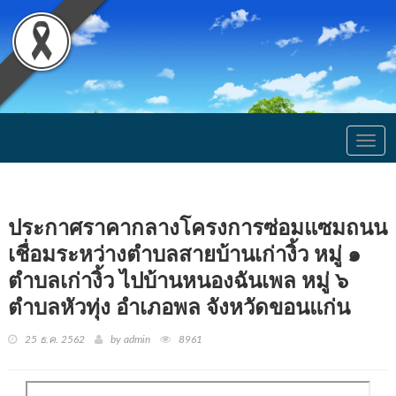
Togg
navig
ประกาศราคากลางโครงการซ่อมแซมถนน
เชื่อมระหว่างตำบลสายบ้านเก่างิ้ว หมู่ ๑
ตำบลเก่างิ้ว ไปบ้านหนองฉันเพล หมู่ ๖
ตำบลหัวทุ่ง อำเภอพล จังหวัดขอนแก่น
25 ธ.ค. 2562
by admin
8961