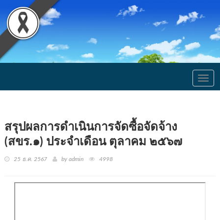
Togg
navig
สรุปผลการดำเนินการจัดซื้อจัดจ้าง
(สขร.๑) ประจำเดือน ตุลาคม ๒๕๖๗
25 ธ.ค. 2567
by admin
4998