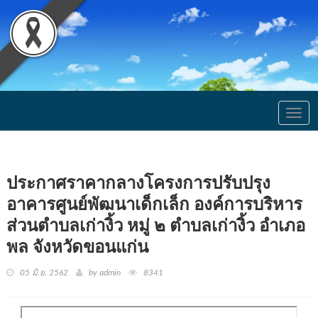
Togg
navig
ประกาศราคากลางโครงการปรับปรุง
อาคารศูนย์พัฒนาเด็กเล็ก องค์การบริหาร
ส่วนตำบลเก่างิ้ว หมู่ ๒ ตำบลเก่างิ้ว อำเภอ
พล จังหวัดขอนแก่น
05 มิ.ย. 2562
by admin
8341