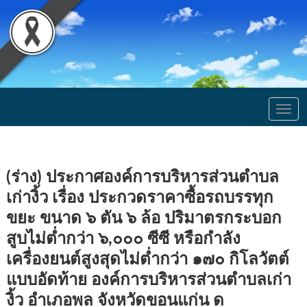
Togg
navig
(ร่าง) ประกาศองค์การบริหารส่วนตำบล
เก่างิ้ว เรื่อง ประกวดราคาซื้อรถบรรทุก
ขยะ ขนาด ๖ ตัน ๖ ล้อ ปริมาตรกระบอก
สูบไม่ต่ำกว่า ๖,๐๐๐ ซีซี หรือกำลัง
เครื่องยนต์สูงสุดไม่ต่ำกว่า ๑๗๐ กิโลวัตต์
แบบอัดท้าย องค์การบริหารส่วนตำบลเก่า
งิ้ว อำเภอพล จังหวัดขอนแก่น ด