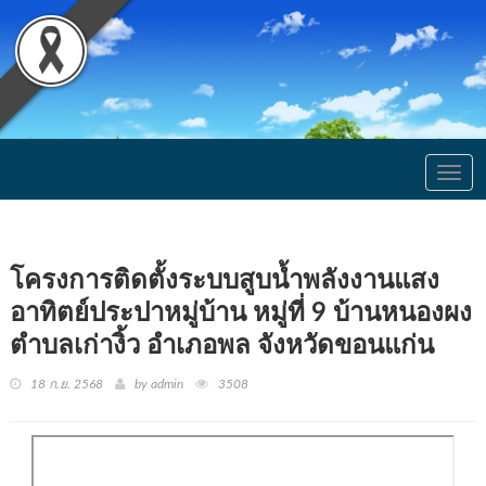
Togg
navig
โครงการติดตั้งระบบสูบน้ำพลังงานแสง
อาทิตย์ประปาหมู่บ้าน หมู่ที่ 9 บ้านหนองผง
ตำบลเก่างิ้ว อำเภอพล จังหวัดขอนแก่น
18 ก.ย. 2568
by admin
3508