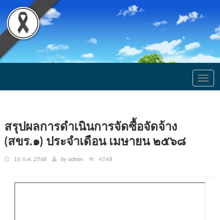
Togg
navig
สรุปผลการดำเนินการจัดซื้อจัดจ้าง
(สขร.๑) ประจำเดือน เมษายน ๒๕๖๘
16 ก.ค. 2568
by admin
4148