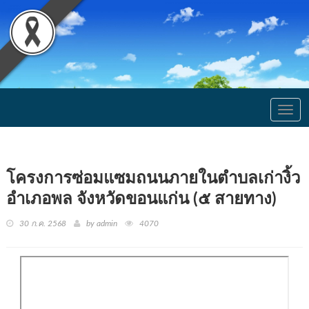
Togg
navig
โครงการซ่อมแซมถนนภายในตำบลเก่างิ้ว
อำเภอพล จังหวัดขอนแก่น (๕ สายทาง)
30 ก.ค. 2568
by admin
4070