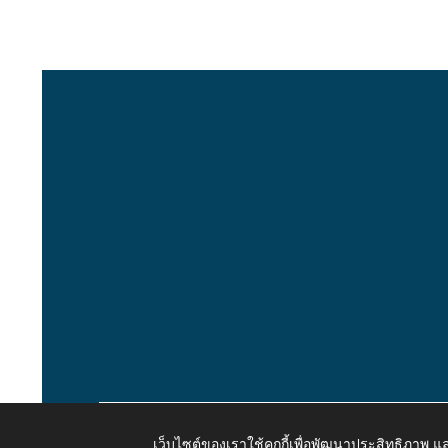
เว็บไซต์ของเราใช้คุกกี้เพื่อพัฒนาประสิทธิภาพ
Copyright © 2026 All Right Resive http://www.kaongiw.g