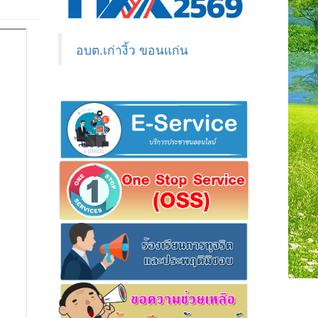
อบต.เก่างิ้ว ขอนแก่น