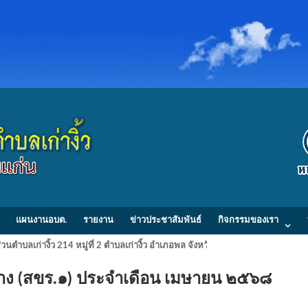
แผนงานอบต.
รายงาน
ข่าวประชาสัมพันธ์
กิจกรรมของเรา
วนตำบลเก่างิ้ว 214 หมู่ที่ 2 ตำบลเก่างิ้ว อำเภอพล จังหวัดขอนแก่น 40120 Tel/
ดจ้าง (สขร.๑) ประจำเดือน เมษายน ๒๕๖๘