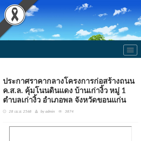
Togg
navig
ประกาศราคากลางโครงการก่อสร้างถนน
ค.ส.ล. คุ้มโนนดินแดง บ้านเก่างิ้ว หมู่ 1
ตำบลเก่างิ้ว อำเภอพล จังหวัดขอนแก่น
28 เม.ย. 2568
by admin
3874