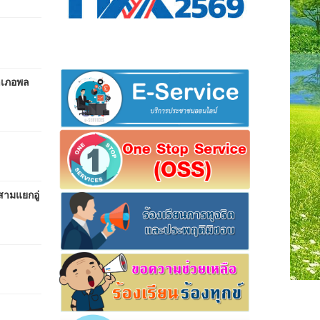
ำเภอพล
สามแยกอู่