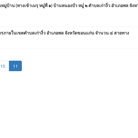
(ทางเข้าเมรุ หมู่่ที่ ๑) บ้านหนองบั่ว หมู่่ ๒ ตำบลเก่างิ้ว อำเภอพล จังห
ายในเขตตำบลเก่างิ้ว อำเภอพล จังหวัดขอนแก่น จำนวน ๔ สายทาง
(current)
10
11