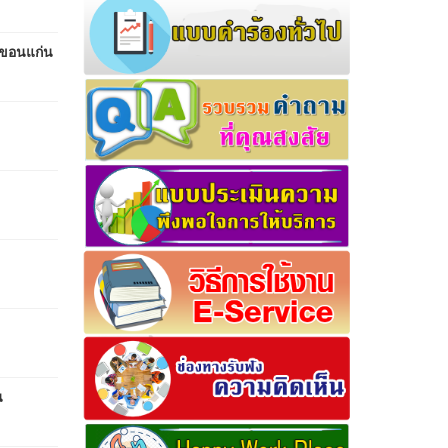
ดขอนแก่น
น