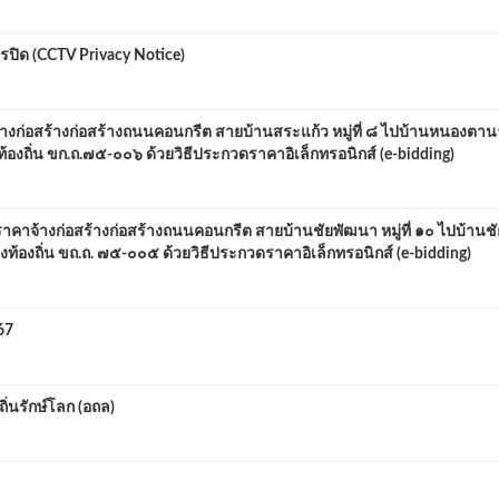
ปิด (CCTV Privacy Notice)
ก่อสร้างก่อสร้างถนนคอนกรีต สายบ้านสระแก้ว หมู่ที่ ๘ ไปบ้านหนองตา
งถิ่น ขก.ถ.๗๕-๐๐๖ ด้วยวิธีประกวดราคาอิเล็กทรอนิกส์ (e-bidding)
าคาจ้างก่อสร้างก่อสร้างถนนคอนกรีต สายบ้านชัยพัฒนา หมู่ที่ ๑๐ ไปบ้านช
วงท้องถิ่น ขถ.ถ. ๗๕-๐๐๕ ด้วยวิธีประกวดราคาอิเล็กทรอนิกส์ (e-bidding)
67
นรักษ์โลก (อถล)