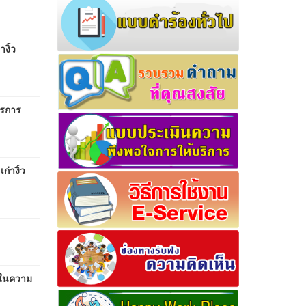
งิ้ว
ารการ
่างิ้ว
 ในความ