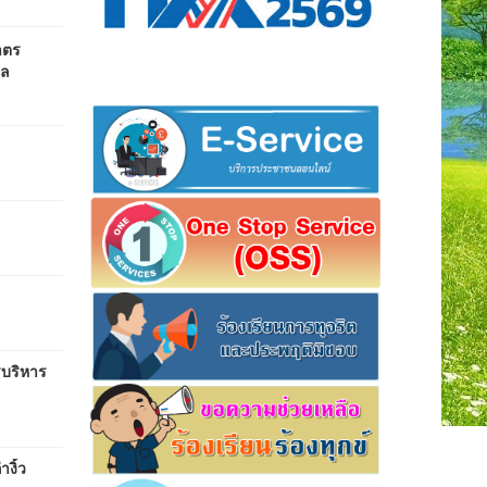
าตร
พล
รบริหาร
งิ้ว