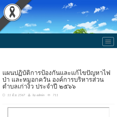
Togg
navig
แผนปฏิบัติการป้องกันและแก้ไขปัญหาไฟ
ป่า และหมอกควัน องค์การบริหารส่วน
ตำบลเก่างิ้ว ประจำปี ๒๕๖๖
11 มิ.ย. 2567
by admin
711