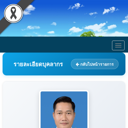
Togg
navig
รายละเอียดบุคลากร
กลับไปหน้ารายการ