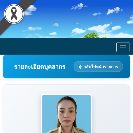
Togg
navig
รายละเอียดบุคลากร
กลับไปหน้ารายการ