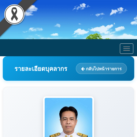
Togg
navig
รายละเอียดบุคลากร
กลับไปหน้ารายการ