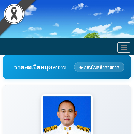
Togg
navig
รายละเอียดบุคลากร
กลับไปหน้ารายการ