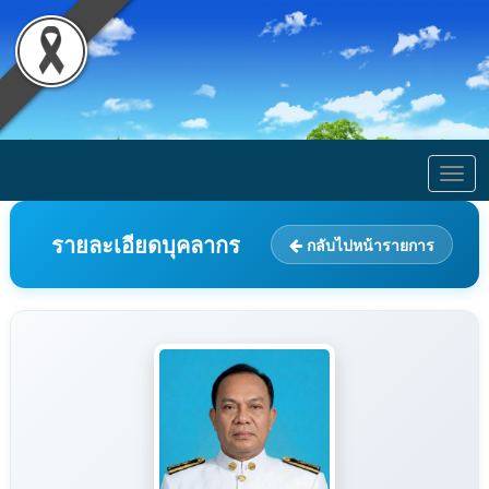
Togg
navig
รายละเอียดบุคลากร
กลับไปหน้ารายการ