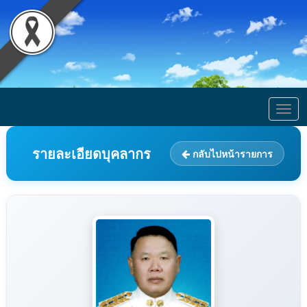
Togg
navig
รายละเอียดบุคลากร
กลับไปหน้ารายการ