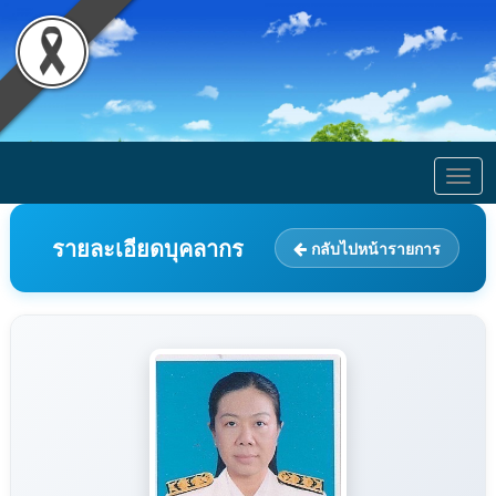
Togg
navig
รายละเอียดบุคลากร
กลับไปหน้ารายการ