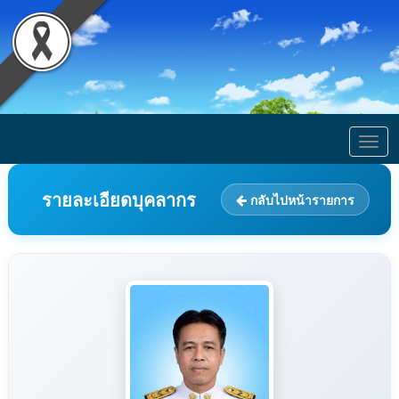
Togg
navig
รายละเอียดบุคลากร
กลับไปหน้ารายการ