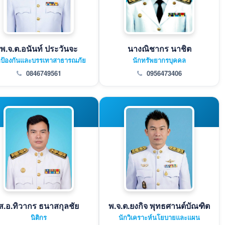
พ.จ.ต.อนันท์ ประวันจะ
นางณิชากร นาชิต
กป้องกันและบรรเทาสาธารณภัย
นักทรัพยากรบุคคล
0846749561
0956473406
ส.อ.ทิวากร ธนาสกุลชัย
พ.จ.ต.ยงกิจ พุทธศานต์บัณฑิต
นิติกร
นักวิเคราะห์นโยบายและแผน