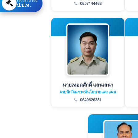
ระบบร้องเรียน
0657144463
ป.ป.ท.
นายเทอดศักดิ์ แสนเสนา
ผช.นักวิเคราะห์นโยบายและแผน
0649626351