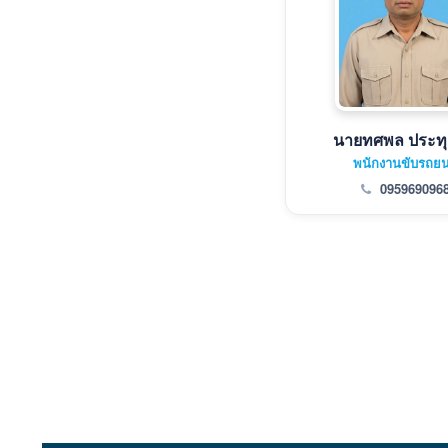
นายทศพล ประท
พนักงานขับรถยน
095969096