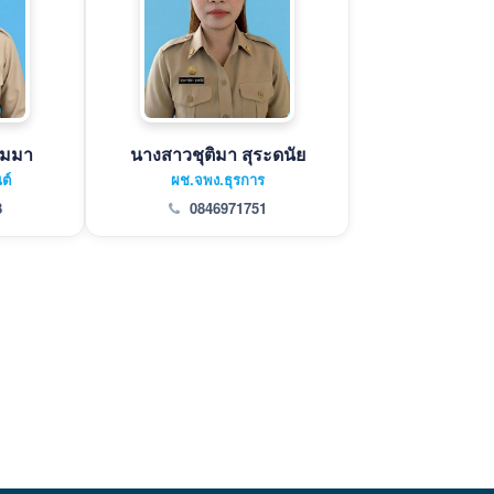
ุมมา
นางสาวชุติมา สุระดนัย
ต์
ผช.จพง.ธุรการ
8
0846971751