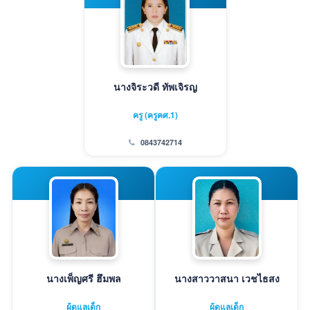
นางจิระวดี ทัพเจิรญ
ครู (ครูคศ.1)
0843742714
นางเพ็ญศรี ฮึมพล
นางสาววาสนา เวชไธสง
ผู้ดูแลเด็ก
ผู้ดูแลเด็ก