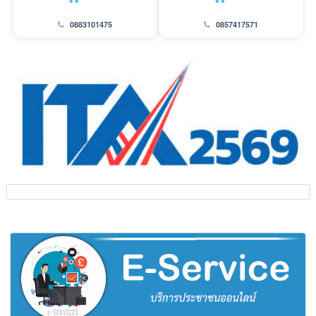
0883101475
0857417571