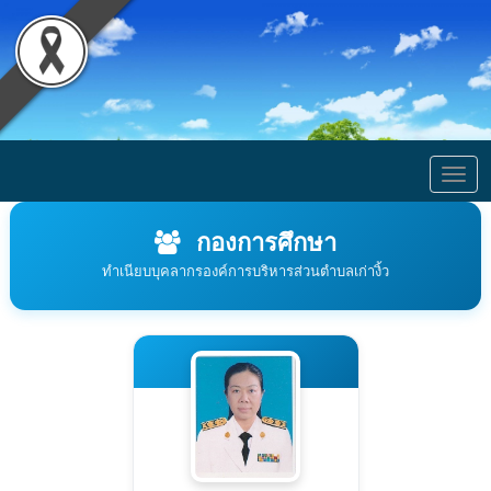
Togg
navig
กองการศึกษา
ทำเนียบบุคลากรองค์การบริหารส่วนตำบลเก่างิ้ว