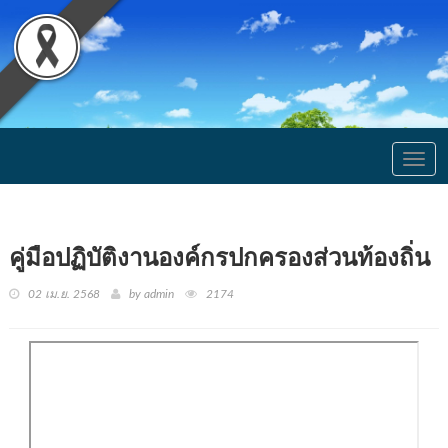
Togg
navig
คู่มือปฏิบัติงานองค์กรปกครองส่วนท้องถิ่น
02 เม.ย. 2568
by admin
2174