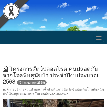
Togg
navig
โครงการสัตว์ปลอดโรค คนปลอดภัย
จากโรคพิษสุนัขบ้า ประจำปีงบประมาณ
2568
(01 พฤษภาคม 2568)
องค์การบริหารส่วนตำบลเก่างิ้วดำเนินการฉีดวัคซีนป้องกันโรคพิษสุนัข
บ้าให้กับสุนัขและแมว ในเขตพื้นที่ตำบลเก่างิ้ว