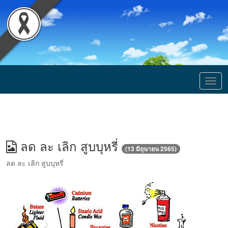
Togg
navig
ลด ละ เลิก สูบบุหรี่
(13 มิถุนายน 2565)
ลด ละ เลิก สูบบุหรี่