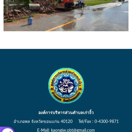
องค์การบริหารส่วนตำบลเก่างิ้ว
อำเภอพล จังหวัดขอนแก่น 40120 Tel/Fax : 0-4300-9871
E-Mail: kaongiw.obt@gmail.com